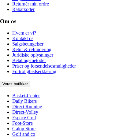
Returnér min ordre
Rabatkoder
Om os
Hvem er vi?
Kontakt os
Salgsbetingelser
Retur & refundering
Juridiske oplysninger
Betalingsmetoder
Priser og forsendelsesmuligheder
Fortrolighedserklæring
Vores butikker
Basket-Center
Daily Bikers
Direct Running
Direct-Volley
Espace Golf
Foot-Store
Galop Store
Golf and co