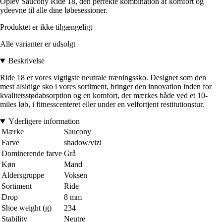
Oplev Saucony Ride 18, den perfekte kombination af komfort og
ydeevne til alle dine løbesessioner.
Produktet er ikke tilgængeligt
Alle varianter er udsolgt
Beskrivelse
Ride 18 er vores vigtigste neutrale træningssko. Designet som den
mest alsidige sko i vores sortiment, bringer den innovation inden for
kvalitetsstødabsorption og en komfort, der mærkes både ved et 10-
miles løb, i fitnesscenteret eller under en velfortjent restitutionstur.
Yderligere information
Mærke
Saucony
Farve
shadow/vizi
Dominerende farve
Grå
Køn
Mand
Aldersgruppe
Voksen
Sortiment
Ride
Drop
8 mm
Shoe weight (g)
234
Stability
Neutre