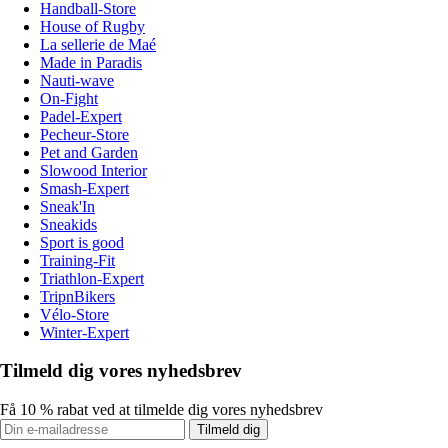
Handball-Store
House of Rugby
La sellerie de Maé
Made in Paradis
Nauti-wave
On-Fight
Padel-Expert
Pecheur-Store
Pet and Garden
Slowood Interior
Smash-Expert
Sneak'In
Sneakids
Sport is good
Training-Fit
Triathlon-Expert
TripnBikers
Vélo-Store
Winter-Expert
Tilmeld dig vores nyhedsbrev
Få 10 % rabat ved at tilmelde dig vores nyhedsbrev
Tilmeld dig