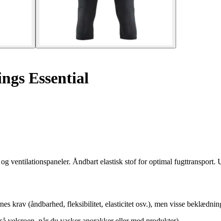
ings Essential
ntilationspaneler. Åndbart elastisk stof for optimal fugttransport. U
eternes krav (åndbarhed, fleksibilitet, elasticitet osv.), men visse bekl
så velcroen, når du vasker anorakker eller med produkter).