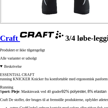
Craft
3/4 løbe-legg
Produktet er ikke tilgængeligt
Alle varianter er udsolgt
Beskrivelse
ESSENTIAL CRAFT
running KNICKER Knicker fra komfortable med ergonomisk pasform og ve
Running
S
port:
Pleje
: Maskinvask ved 40 grader
92% polyester, 8% elastan
Craft De stoffer, der bruges til at fremstille produkterne, opfylder atl
autres CraftUndgå enhver kontakt med velcro eller ridser (luk og