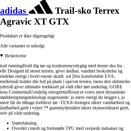
adidas
Trail-sko Terrex
Agravic XT GTX
Produktet er ikke tilgængeligt
Alle varianter er udsolgt
Beskrivelse
trail runningHold dig tør og konkurrencedygtig med denne sko fra .
elle Designet til stenet terræn, giver åndbar, vandtæt beskyttelse og
endeløs energi i hvert eneste skridt. sol Den komfortable EVA-
mellemsål holder din fod på plads i ujævnt terræn, mens den slidstærke
ydersål giver ultimativ trækkraft på vådt eller tørt underlag. GORE
tous ContinentalUendelig energireturBoost er vores mest dynamiske
støddæmpningsteknologi nogensinde: jo mere energi du lægger i, jo
mere får du tilbage.forbliver tør -TEX®-foringen sikrer vandtæthed og
åndbarhed.greb i vejret ™ gummiydersålen sikrer ekstraordinært greb,
selv på vådt underlag.
Snørelukning.
Overdel i mesh og formstøbt TPU med svejsede indsatser og