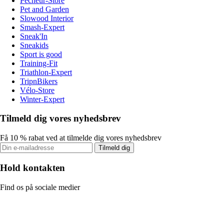
Pecheur-Store
Pet and Garden
Slowood Interior
Smash-Expert
Sneak'In
Sneakids
Sport is good
Training-Fit
Triathlon-Expert
TripnBikers
Vélo-Store
Winter-Expert
Tilmeld dig vores nyhedsbrev
Få 10 % rabat ved at tilmelde dig vores nyhedsbrev
Tilmeld dig
Hold kontakten
Find os på sociale medier