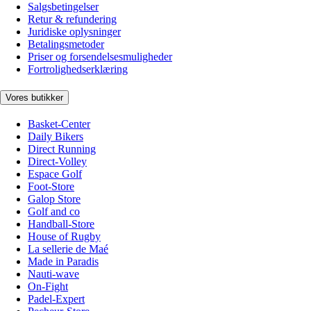
Salgsbetingelser
Retur & refundering
Juridiske oplysninger
Betalingsmetoder
Priser og forsendelsesmuligheder
Fortrolighedserklæring
Vores butikker
Basket-Center
Daily Bikers
Direct Running
Direct-Volley
Espace Golf
Foot-Store
Galop Store
Golf and co
Handball-Store
House of Rugby
La sellerie de Maé
Made in Paradis
Nauti-wave
On-Fight
Padel-Expert