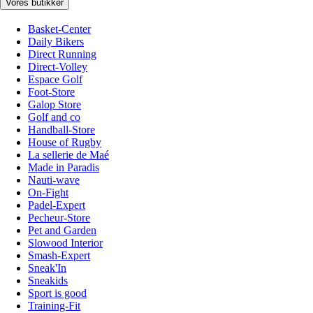
Vores butikker
Basket-Center
Daily Bikers
Direct Running
Direct-Volley
Espace Golf
Foot-Store
Galop Store
Golf and co
Handball-Store
House of Rugby
La sellerie de Maé
Made in Paradis
Nauti-wave
On-Fight
Padel-Expert
Pecheur-Store
Pet and Garden
Slowood Interior
Smash-Expert
Sneak'In
Sneakids
Sport is good
Training-Fit