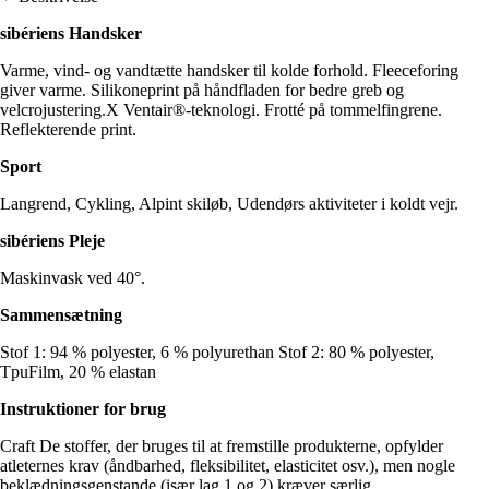
sibériens Handsker
Varme, vind- og vandtætte handsker til kolde forhold. Fleeceforing
giver varme. Silikoneprint på håndfladen for bedre greb og
velcrojustering.X Ventair®-teknologi. Frotté på tommelfingrene.
Reflekterende print.
Sport
Langrend, Cykling, Alpint skiløb, Udendørs aktiviteter i koldt vejr.
sibériens Pleje
Maskinvask ved 40°.
Sammensætning
Stof 1: 94 % polyester, 6 % polyurethan Stof 2: 80 % polyester,
TpuFilm, 20 % elastan
Instruktioner for brug
Craft De stoffer, der bruges til at fremstille produkterne, opfylder
atleternes krav (åndbarhed, fleksibilitet, elasticitet osv.), men nogle
beklædningsgenstande (især lag 1 og 2) kræver særlig