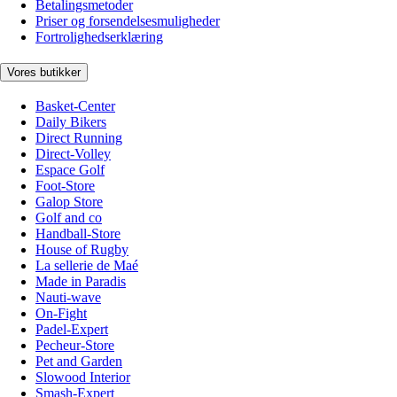
Betalingsmetoder
Priser og forsendelsesmuligheder
Fortrolighedserklæring
Vores butikker
Basket-Center
Daily Bikers
Direct Running
Direct-Volley
Espace Golf
Foot-Store
Galop Store
Golf and co
Handball-Store
House of Rugby
La sellerie de Maé
Made in Paradis
Nauti-wave
On-Fight
Padel-Expert
Pecheur-Store
Pet and Garden
Slowood Interior
Smash-Expert