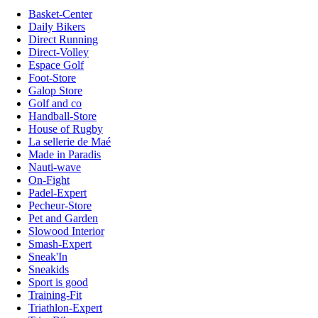
Basket-Center
Daily Bikers
Direct Running
Direct-Volley
Espace Golf
Foot-Store
Galop Store
Golf and co
Handball-Store
House of Rugby
La sellerie de Maé
Made in Paradis
Nauti-wave
On-Fight
Padel-Expert
Pecheur-Store
Pet and Garden
Slowood Interior
Smash-Expert
Sneak'In
Sneakids
Sport is good
Training-Fit
Triathlon-Expert