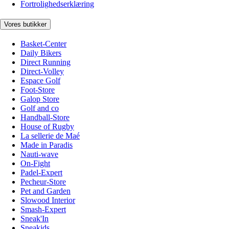
Fortrolighedserklæring
Vores butikker
Basket-Center
Daily Bikers
Direct Running
Direct-Volley
Espace Golf
Foot-Store
Galop Store
Golf and co
Handball-Store
House of Rugby
La sellerie de Maé
Made in Paradis
Nauti-wave
On-Fight
Padel-Expert
Pecheur-Store
Pet and Garden
Slowood Interior
Smash-Expert
Sneak'In
Sneakids