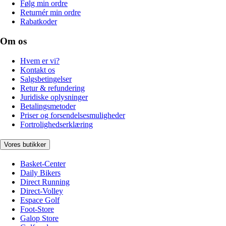
Følg min ordre
Returnér min ordre
Rabatkoder
Om os
Hvem er vi?
Kontakt os
Salgsbetingelser
Retur & refundering
Juridiske oplysninger
Betalingsmetoder
Priser og forsendelsesmuligheder
Fortrolighedserklæring
Vores butikker
Basket-Center
Daily Bikers
Direct Running
Direct-Volley
Espace Golf
Foot-Store
Galop Store