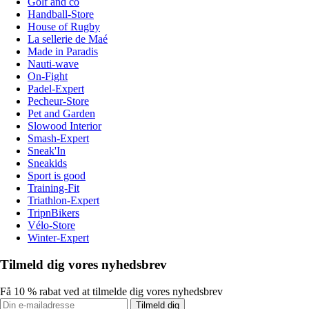
Golf and co
Handball-Store
House of Rugby
La sellerie de Maé
Made in Paradis
Nauti-wave
On-Fight
Padel-Expert
Pecheur-Store
Pet and Garden
Slowood Interior
Smash-Expert
Sneak'In
Sneakids
Sport is good
Training-Fit
Triathlon-Expert
TripnBikers
Vélo-Store
Winter-Expert
Tilmeld dig vores nyhedsbrev
Få 10 % rabat ved at tilmelde dig vores nyhedsbrev
Tilmeld dig