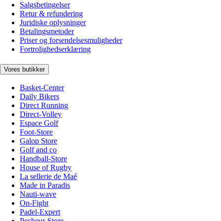
Salgsbetingelser
Retur & refundering
Juridiske oplysninger
Betalingsmetoder
Priser og forsendelsesmuligheder
Fortrolighedserklæring
Vores butikker
Basket-Center
Daily Bikers
Direct Running
Direct-Volley
Espace Golf
Foot-Store
Galop Store
Golf and co
Handball-Store
House of Rugby
La sellerie de Maé
Made in Paradis
Nauti-wave
On-Fight
Padel-Expert
Pecheur-Store