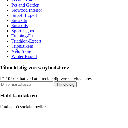
Pet and Garden
Slowood Interior
Smash-Expert
Sneak'In
Sneakids
Sport is good
Training-Fit
Triathlon-Expert
TripnBikers
Vélo-Store
Winter-Expert
Tilmeld dig vores nyhedsbrev
Få 10 % rabat ved at tilmelde dig vores nyhedsbrev
Tilmeld dig
Hold kontakten
Find os på sociale medier