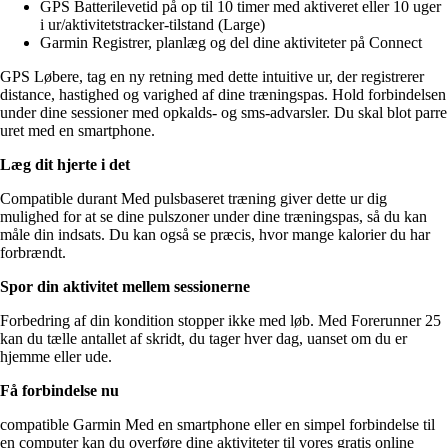
GPS Batterilevetid på op til 10 timer med aktiveret eller 10 uger
i ur/aktivitetstracker-tilstand (Large)
Garmin Registrer, planlæg og del dine aktiviteter på Connect
GPS Løbere, tag en ny retning med dette intuitive ur, der registrerer
distance, hastighed og varighed af dine træningspas. Hold forbindelsen
under dine sessioner med opkalds- og sms-advarsler. Du skal blot parre
uret med en smartphone.
Læg dit hjerte i det
Compatible durant Med pulsbaseret træning giver dette ur dig
mulighed for at se dine pulszoner under dine træningspas, så du kan
måle din indsats. Du kan også se præcis, hvor mange kalorier du har
forbrændt.
Spor din aktivitet mellem sessionerne
Forbedring af din kondition stopper ikke med løb. Med Forerunner 25
kan du tælle antallet af skridt, du tager hver dag, uanset om du er
hjemme eller ude.
Få forbindelse nu
compatible Garmin Med en smartphone eller en simpel forbindelse til
en computer kan du overføre dine aktiviteter til vores gratis online